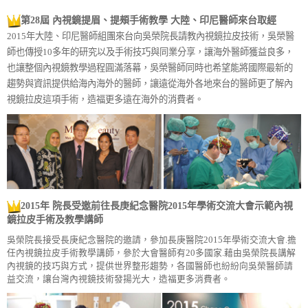
第28屆 內視鏡提眉、提頰手術教學 大陸、印尼醫師來台取經
2015年大陸、印尼醫師組團來台向吳榮院長請教內視鏡拉皮技術，吳榮醫
師也傳授10多年的研究以及手術技巧與同業分享，讓海外醫師獲益良多，
也讓整個內視鏡教學過程圓滿落幕，吳榮醫師同時也希望能將國際最新的
趨勢與資訊提供給海內海外的醫師，讓遠從海外各地來台的醫師更了解內
視鏡拉皮這項手術，造福更多遠在海外的消費者。
2015年
院長受邀前往長庚紀念醫院2015年學術交流大會示範內視
鏡拉皮手術及教學講師
吳榮院長接受長庚紀念醫院的邀請，參加長庚醫院2015年學術交流大會.擔
任內視鏡拉皮手術教學講師，參於大會醫師有20多國家.藉由吳榮院長講解
內視鏡的技巧與方式，提供世界整形趨勢，各國醫師也紛紛向吳榮醫師請
益交流，讓台灣內視鏡技術發揚光大，造福更多消費者。