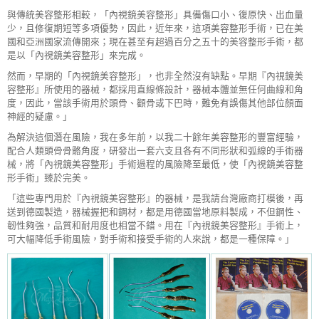
與傳統美容整形相較，「內視鏡美容整形」具備傷口小、復原快、出血量
少，且修復期短等多項優勢，因此，近年來，這項美容整形手術，已在美
國和亞洲國家流傳開來；現在甚至有超過百分之五十的美容整形手術，都
是以「內視鏡美容整形」來完成。
然而，早期的「內視鏡美容整形」，也非全然沒有缺點。早期『內視鏡美
容整形』所使用的器械，都採用直線條設計，器械本體並無任何曲線和角
度，因此，當該手術用於頭骨、顴骨或下巴時，難免有誤傷其他部位顏面
神經的疑慮。」
為解決這個潛在風險，我在多年前，以我二十餘年美容整形的豐富經驗，
配合人類頭骨骨骼角度，研發出一套六支且各有不同形狀和弧線的手術器
械，將「內視鏡美容整形」手術過程的風險降至最低，使「內視鏡美容整
形手術」臻於完美。
「這些專門用於『內視鏡美容整形』的器械，是我請台灣廠商打模後，再
送到德國製造，器械握把和鋼材，都是用德國當地原料製成，不但鋼性、
韌性夠強，品質和耐用度也相當不錯。用在『內視鏡美容整形』手術上，
可大幅降低手術風險，對手術和接受手術的人來說，都是一種保障。」