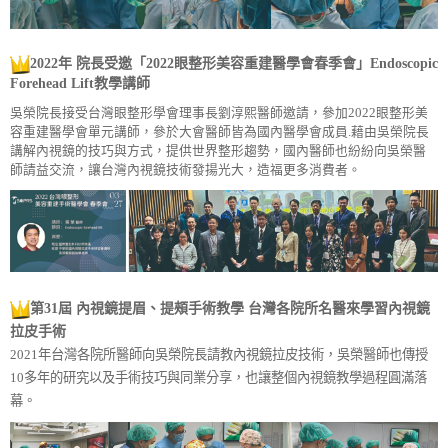
2022年
院長受邀「2022眼整形美容重建醫學會春季會」Endoscopic
Forehead Lift教學講師
吳榮院長接受台灣眼整形學會理事長劉淳熙醫師邀請，參加2022眼整形美
容重建醫學會單元講師，參於大會醫師皆為國內醫學會成員.藉由吳榮院長
講解內視鏡的技巧與方式，提供世界整形趨勢，國內醫師也紛紛向吳榮醫
師請益交流，讓台灣內視鏡技術發揚光大，造福更多消費者。
第31屆 內視鏡提眉、提頰手術教學
台灣各院所名醫來學習內視鏡
拉皮手術
2021年台灣各院所醫師向吳榮院長請教內視鏡拉皮技術，吳榮醫師也傳授
10多年的研究以及手術技巧與同業分享，也讓整個內視鏡教學過程圓滿落
幕。