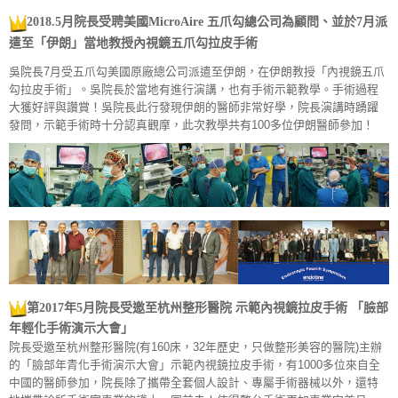
2018.5月院長受聘美國MicroAire 五爪勾總公司為顧問
、並於7月派
遣
至「伊朗」當地教授內視鏡五爪勾拉皮手術
吳院長7月受五爪勾美國原廠總公司派遣至伊朗
，
在伊朗教授「內視鏡五爪
勾拉皮手術」。吳院長於當地有進行演講，也有手術示範教學。
手術過程
大獲好評與讚賞！吳院長
此行發現伊朗的醫師非常好學
，院長演講時踴躍
發問，示範手術時十分認真觀摩
，此次教學共有100多位伊朗醫師參加
！
第2017年5月院長受邀至杭州整形醫院 示範內視鏡拉皮手術 「臉部
年輕化手術演示大會」
院長受邀至杭州整形醫院(有160床，32年歷史，只做整形美容的醫院)主辦
的「臉部年青化手術演示大會」示範內視鏡拉皮手術，有1000多位來自全
中國的醫師參加，院長除了攜帶全套個人設計、專屬手術器械以外，還特