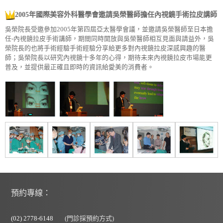
2005年國際美容外科醫學會邀請吳榮醫師擔任內視鏡手術拉皮講師
吳榮院長受邀參加2005年第四屆亞太醫學會議，並邀請吳榮醫師至日本擔
任-內視鏡拉皮手術講師，期間同時開放與吳榮醫師相互見面與請益外，吳
榮院長的也將手術經驗手術經驗分享給更多對內視鏡拉皮深感興趣的醫
師；吳榮院長以研究內視鏡十多年的心得，期待未來內視鏡拉皮市場能更
普及，並提供最正確且即時的資訊給愛美的消費者。
預約專線：
(02) 2778-6148
(門診採預約方式)