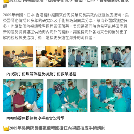
第15屆 內視鏡提眉、提頰手術教學 泰國、日本、香港醫師來台取
經
2009年泰國、日本.香港醫師組團來台向吳榮院長請教內視鏡拉皮技術，吳
榮醫師也傳授10多年的研究以及手術技巧與同業分享，讓海外醫師獲益良
多，也讓整個內視鏡教學過程圓滿落幕，吳榮醫師同時也希望能將國際最
新的趨勢與資訊提供給海內海外的醫師，讓遠從海外各地來台的醫師更了
解內視鏡拉皮這項手術，造福更多遠在海外的消費者。
內視鏡手術理論課程及模擬手術教學過程
內視鏡提眉提頰拉皮手術實況教學
2009年吳榮院長獲邀至韓國擔任內視鏡拉皮手術講師