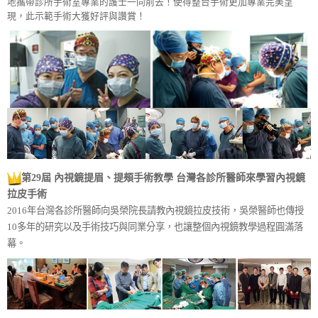
地攜帶診所手術室專業的護士一同前去！使得整台手術更加專業完美呈
現，此示範手術大獲好評與讚賞！
第29屆 內視鏡提眉、提頰手術教學 台灣各診所醫師來學習內視鏡
拉皮手術
2016年台灣各診所醫師向吳榮院長請教內視鏡拉皮技術，吳榮醫師也傳授
10多年的研究以及手術技巧與同業分享，也讓整個內視鏡教學過程圓滿落
幕。