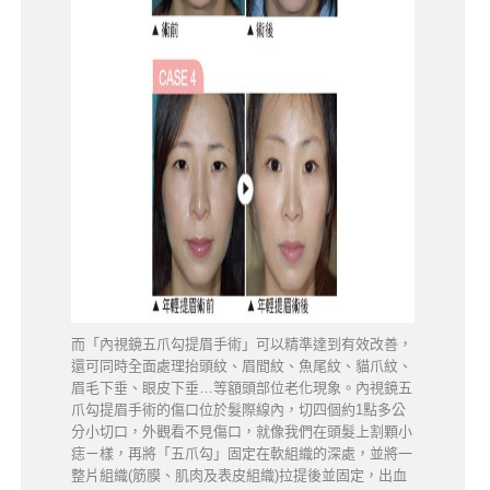
而「內視鏡五爪勾提眉手術」可以精準達到有效改善，
還可同時全面處理抬頭紋、眉間紋、魚尾紋、貓爪紋、
眉毛下垂、眼皮下垂…等額頭部位老化現象。內視鏡五
爪勾提眉手術的傷口位於髮際線內，切四個約1點多公
分小切口，外觀看不見傷口，就像我們在頭髮上割顆小
痣ㄧ樣，再將「五爪勾」固定在軟組織的深處，並將一
整片組織(筋膜、肌肉及表皮組織)拉提後並固定，出血