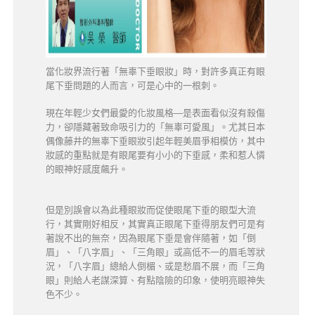
當化妝界流行著「無辜下垂眼妝」時，對許多真正有眼
尾下垂問題的人而言，可是心中的一根刺。
現在年輕少女們最愛的化妝風格―是表面看似沒有殺傷
力，卻隱藏著致命吸引力的「無辜可愛風」。尤其日本
偶像藤井的無辜下垂眼妝引起年輕美眉爭相模仿，其中
妝感的重點就是有眼尾要有小小的下垂感，柔和惹人憐
的眼神好感度飆升。
但是別誤會以為此種眼妝而促使眼尾下垂的眼型大流
行，其實剛好相反，其實真正眼尾下垂得朋友們可是有
著說不出的無奈，因為眼尾下垂是會伴隨著，如「倒
眉」、「八字眉」、「三角眼」或高低不一的眉毛等狀
況，「八字眉」總給人倒楣、或是愁眉不展，而「三角
眼」則給人老謀深算、有點陰險的印象，使明亮眼神失
色不少。