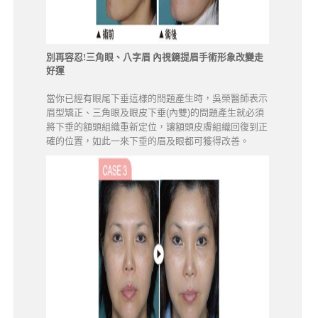
別再容忍!三角眼、八字眉 內視鏡提眉手術形象改變走
好運
當你已經有眼尾下垂這樣的問題產生時，吳榮醫師表示
眉型矯正、三角眼及眼皮下垂(內雙)的問題產生就必須
將下垂的額頭組織重新定位，讓額頭皮膚組織回復到正
確的位置，如此一來下垂的眉及眼都可獲得改善。