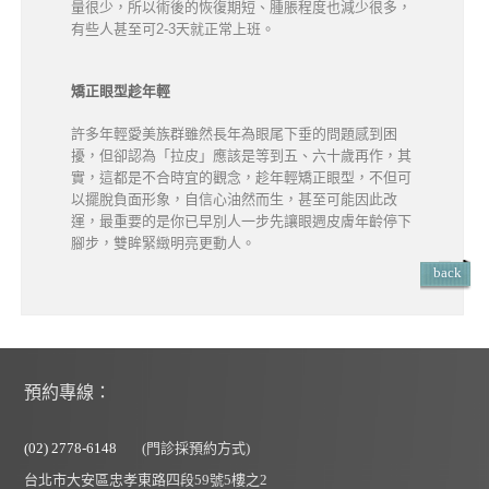
量很少，所以術後的恢復期短、腫脹程度也減少很多，
有些人甚至可2-3天就正常上班。
矯正眼型趁年輕
許多年輕愛美族群雖然長年為眼尾下垂的問題感到困
擾，但卻認為「拉皮」應該是等到五、六十歲再作，其
實，這都是不合時宜的觀念，趁年輕矯正眼型，不但可
以擺脫負面形象，自信心油然而生，甚至可能因此改
運，最重要的是你已早別人一步先讓眼週皮膚年齡停下
腳步，雙眸緊緻明亮更動人。
back
預約專線：
(02) 2778-6148
(門診採預約方式)
台北市大安區忠孝東路四段59號5樓之2